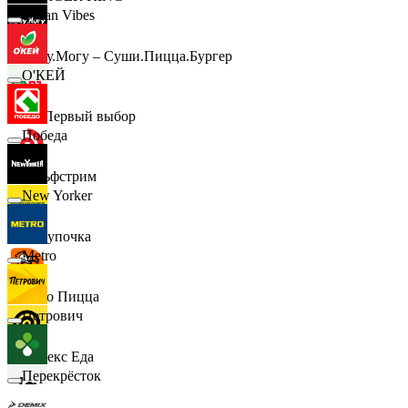
Urban Vibes
Хочу.Могу – Суши.Пицца.Бургер
О'КЕЙ
B1 Первый выбор
Победа
Гольфстрим
New Yorker
Покупочка
Metro
Додо Пицца
Петрович
Яндекс Еда
Перекрёсток