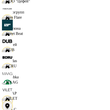
ООО "Цефей"
Яркогрупп
Finn Flare
4 Сезона
Street Beat
7 дней
DUB
Adidas
ECRU
Bershka
MAAG
СПАР
VILET
M A C