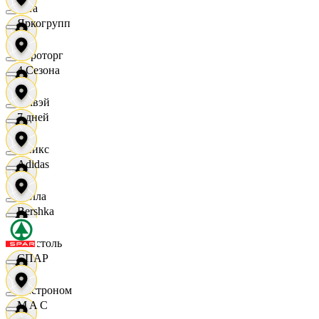
Zara
Яркогрупп
Агроторг
4 Сезона
Амвэй
7 дней
Аникс
Adidas
Билла
Bershka
Бристоль
СПАР
Быстроном
M A C