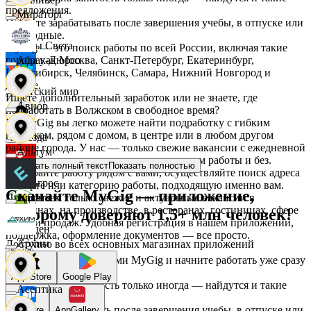
предложения.
Мираторг
Начните зарабатывать после завершения учебы, в отпуске или
в выходные.
Дары Света
MyGig — это поиск работы по всей России, включая такие
города как Москва, Санкт-Петербург, Екатеринбург,
Абрау-Дюрсо
Новосибирск, Челябинск, Самара, Нижний Новгород и
другие.
Детский мир
Ищете дополнительный заработок или не знаете, где
Авиор
подработать в Волжском в свободное время?
На MyGig вы легко можете найти подработку с гибким
графиком, рядом с домом, в центре или в любом другом
Звезда
районе города. У нас — только свежие вакансии с ежедневной
Альтум
оплатой для мужчин и женщин, с опытом работы и без.
Показать полный текст
Показать полностью
Выбирайте работу рядом с вами, осуществляйте поиск адреса
Зельгрос
на карте или категорию работы, подходящую именно вам.
Скачайте MyGig — приложение,
Предлагаем только свежие и актуальные вакансии в
Аркета
магазинах, на производстве, в ресторанах, гостиницах, сфере
которому доверяют 1,5+ млн человек!
услуг и продаж. Удобная регистрация в нашем приложении,
Зенден
поддержка, оформление документов — все просто.
Архим
Доступно во всех основных магазинах приложений
Воспользуйтесь услугами MyGig и начните работать уже сразу
после отклика.
Инканто
App Store
Google Play
А если нужна занятость только иногда — найдутся и такие
Асептика
предложения.
Начните зарабатывать после завершения учебы, в отпуске или
RuStore
AppGallery