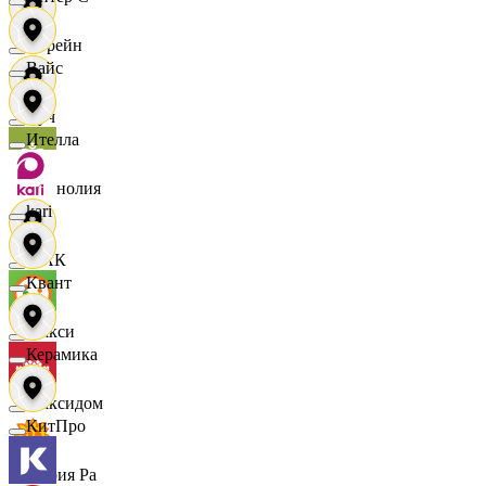
Лорейн
Вайс
Луч
Ителла
Магнолия
kari
МАК
Квант
Макси
Керамика
Максидом
КитПро
Мария Ра