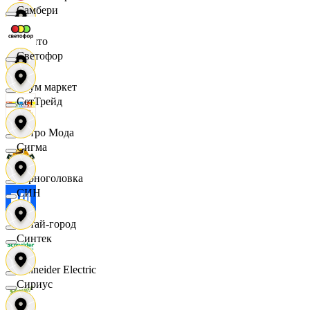
Самбери
Фрито
Светофор
Хоум маркет
СетТрейд
Цетро Мода
Сигма
Черноголовка
СИН
Читай-город
Синтек
Schneider Electric
Сириус