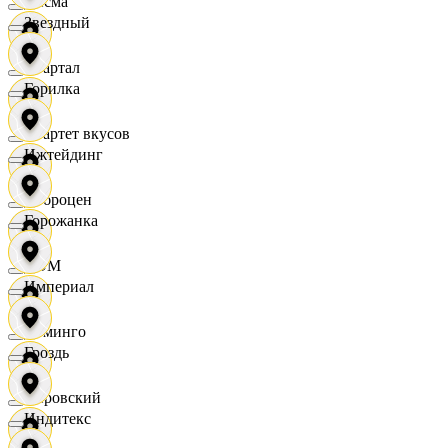
Дисма
Звездный
Квартал
Горилка
Квартет вкусов
Ижтейдинг
Доброцен
Горожанка
ДОМ
Империал
Доминго
Гроздь
Кировский
Индитекс