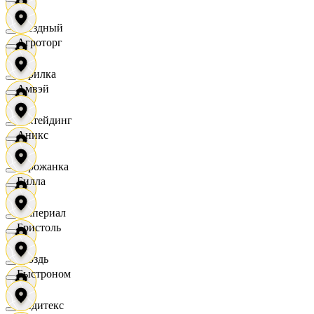
Звездный
Агроторг
Горилка
Амвэй
Ижтейдинг
Аникс
Горожанка
Билла
Империал
Бристоль
Гроздь
Быстроном
Индитекс