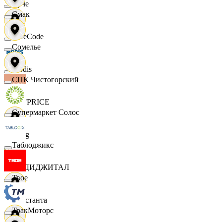
Ярче
Смак
FaceCode
Сомелье
Modis
СПК Чистогорский
OFFPRICE
Супермаркет Солос
string
Таблоджикс
X5 ДИДЖИТАЛ
Твое
Константа
ТракМоторс