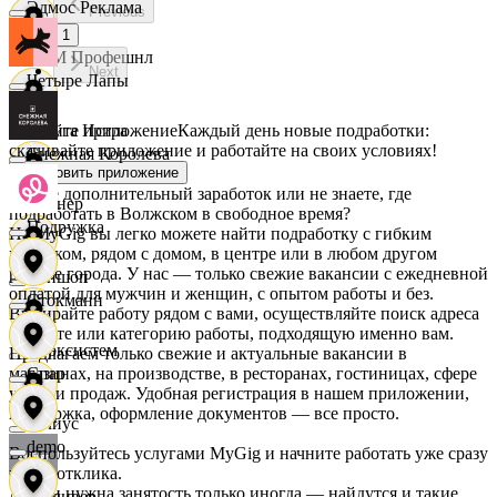
Эдмос Реклама
Previous
1
АСМ Профешнл
Next
Четыре Лапы
Скачайте приложение
Каждый день новые подработки:
Белуга Истра
скачивайте приложение и работайте на своих условиях!
Снежная Королева
Установить приложение
Ищете дополнительный заработок или не знаете, где
Вайнер
подработать в Волжском в свободное время?
Подружка
На MyGig вы легко можете найти подработку с гибким
графиком, рядом с домом, в центре или в любом другом
районе города. У нас — только свежие вакансии с ежедневной
Ваншоп
оплатой для мужчин и женщин, с опытом работы и без.
Стокманн
Выбирайте работу рядом с вами, осуществляйте поиск адреса
на карте или категорию работы, подходящую именно вам.
Ворксистем
Предлагаем только свежие и актуальные вакансии в
магазинах, на производстве, в ресторанах, гостиницах, сфере
Cпар
услуг и продаж. Удобная регистрация в нашем приложении,
поддержка, оформление документов — все просто.
Гелиус
demo
Воспользуйтесь услугами MyGig и начните работать уже сразу
после отклика.
А если нужна занятость только иногда — найдутся и такие
Гулливер