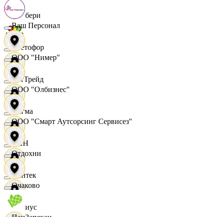
Самбери
Ваш Персонал
Светофор
ООО "Нимер"
СетТрейд
ООО "Олбизнес"
Сигма
ООО "Смарт Аутсорсинг Сервисез"
СИН
Отдохни
Синтек
Очаково
Сириус