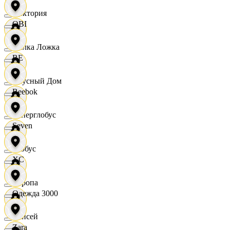
Виктория
OBI
Вилка Ложка
RE
Вкусный Дом
Reebok
Гиперглобус
Seven
Глобус
XC
Европа
Одежда 3000
Елисей
Zara