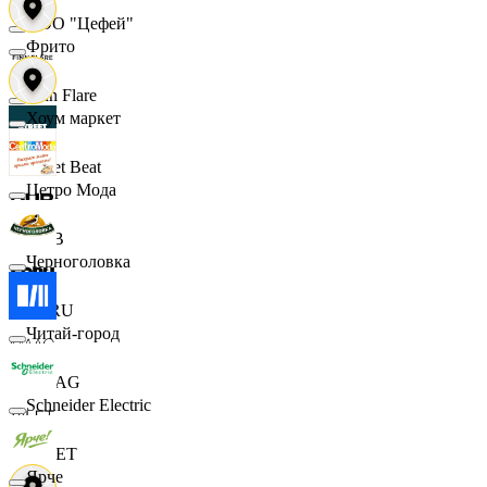
ООО "Цефей"
Фрито
Finn Flare
Хоум маркет
Street Beat
Цетро Мода
DUB
Черноголовка
ECRU
Читай-город
MAAG
Schneider Electric
VILET
Ярче