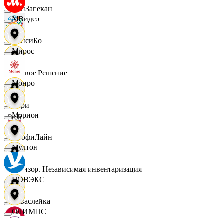
ПанЗапекан
МВидео
ПепсиКо
Мирос
Первое Решение
Монро
Пери
Морион
ПрофиЛайн
Мултон
Ревизор. Независимая инвентаризация
НОВЭКС
Саваслейка
ОЛИМПС