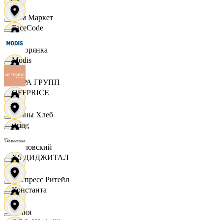
Хом Маркет
FaceCode
Хуторянка
Modis
ЦЕРА ГРУПП
OFFPRICE
Челны Хлеб
string
Чкаловский
X5 ДИДЖИТАЛ
Экспресс Ритейл
Константа
Юлия