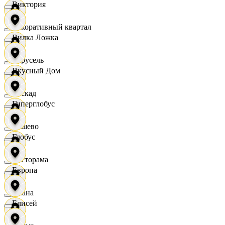
Виктория
Декоративный квартал
Вилка Ложка
Карусель
Вкусный Дом
Каскад
Гиперглобус
Дёшево
Глобус
Касторама
Европа
Диана
Елисей