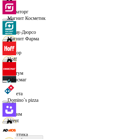
Мираторг
Магнит Косметик
Абрау-Дюрсо
Магнит Фарма
Авиор
Hoff
Альтум
Офисмаг
Аркета
Domino`s pizza
Архим
Urent
Асептика