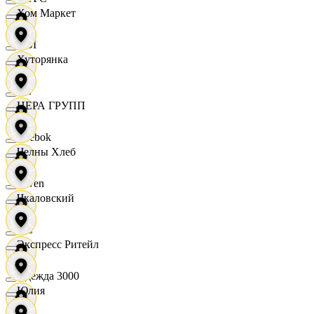
Хом Маркет
OBI
Хуторянка
RE
ЦЕРА ГРУПП
Reebok
Челны Хлеб
Seven
Чкаловский
XC
Экспресс Ритейл
Одежда 3000
Юлия