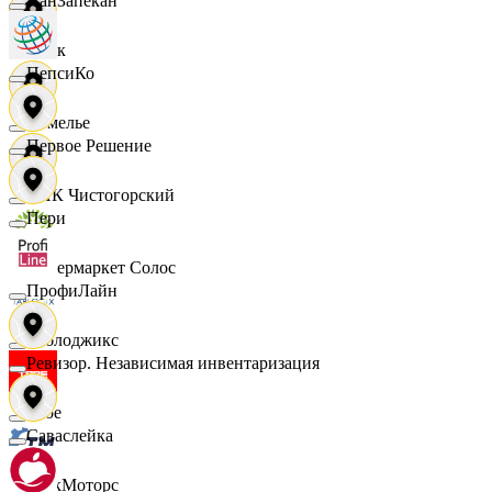
ПанЗапекан
Смак
ПепсиКо
Сомелье
Первое Решение
СПК Чистогорский
Пери
Супермаркет Солос
ПрофиЛайн
Таблоджикс
Ревизор. Независимая инвентаризация
Твое
Саваслейка
ТракМоторс