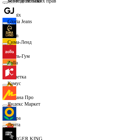
Золотое Яблоко
Без водительских прав
Demix
Gloria Jeans
Ozon
Сима-Ленд
Бубль-Гум
Zolla
Монетка
Комус
Лемана Про
Яндекс Маркет
7 утра
Лента
BURGER KING