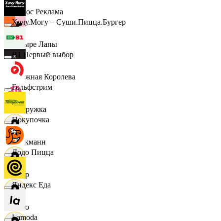
Эдмос Реклама
Хочу.Могу – Суши.Пицца.Бургер
Четыре Лапы
B1 Первый выбор
Снежная Королева
Гольфстрим
Подружка
Покупочка
Стокманн
Додо Пицца
Cпар
Яндекс Еда
demo
Lamoda