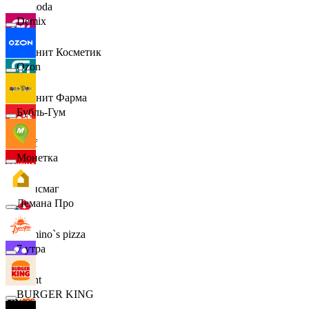
Lamoda
Demix
Магнит Косметик
Ozon
Магнит Фарма
Бубль-Гум
Hoff
Монетка
Офисмаг
Лемана Про
Domino`s pizza
7 утра
Urent
BURGER KING