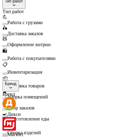
Тип работ
Тип работ
💪
Работа с грузами
🛵
Доставка заказов
🧸
Оформление витрин
🛍️
Работа с покупателями
📋
Инвентаризация
📦
Бренд
Упаковка товаров
🧹
Бренд
Уборка помещений
🛒
Сбор заказов
🍳
Дикси
Приготовление еды
🛠️
Сборка изделий
Магнит