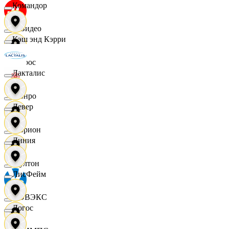
Командор
МВидео
Кэш энд Кэрри
Мирос
Лакталис
Монро
Левер
Морион
Линия
Мултон
ЛисФейм
НОВЭКС
Логос