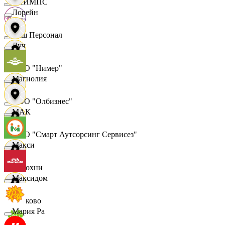
ОЛИМПС
Лорейн
Ваш Персонал
Луч
ООО "Нимер"
Магнолия
ООО "Олбизнес"
МАК
ООО "Смарт Аутсорсинг Сервисез"
Макси
Отдохни
Максидом
Очаково
Мария Ра