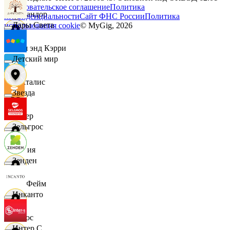
Пользовательское соглашение
Политика
Командор
конфиденциальности
Сайт ФНС России
Политика
Дары Света
использования cookie
© MyGig,
2026
Кэш энд Кэрри
Детский мир
Лакталис
Звезда
Левер
Зельгрос
Линия
Зенден
ЛисФейм
Инканто
Логос
Интер С