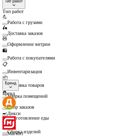
Тип работ
Тип работ
💪
Работа с грузами
🛵
Доставка заказов
🧸
Оформление витрин
🛍️
Работа с покупателями
📋
Инвентаризация
📦
Бренд
Упаковка товаров
🧹
Бренд
Уборка помещений
🛒
Сбор заказов
🍳
Дикси
Приготовление еды
🛠️
Сборка изделий
Магнит