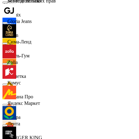
Золотое Яблоко
Без водительских прав
Demix
Gloria Jeans
Ozon
Сима-Ленд
Бубль-Гум
Zolla
Монетка
Комус
Лемана Про
Яндекс Маркет
7 утра
Лента
BURGER KING