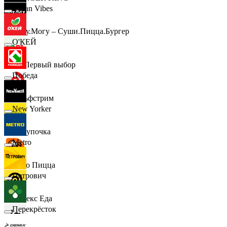
Urban Vibes
Хочу.Могу – Суши.Пицца.Бургер
О'КЕЙ
B1 Первый выбор
Победа
Гольфстрим
New Yorker
Покупочка
Metro
Додо Пицца
Петрович
Яндекс Еда
Перекрёсток