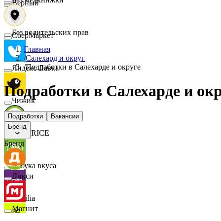
Верный
Без водительских прав
СберМаркет
Главная
/
Салехард и округ
/
Подработки в Салехарде и округе
Яндекс Лавка
Подработки в Салехарде и ок
Чижик
Подработки
Вакансии
Бренд
FIX PRICE
Бренд
Азбука вкуса
Дикси
Familia
Магнит